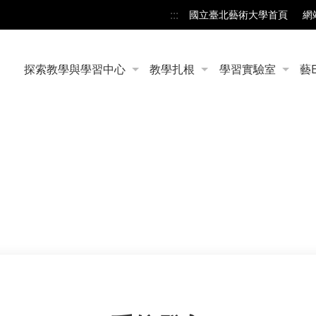
:::
國立臺北藝術大學首頁
網
探索教學與學習中心
教學扎根
學習實驗室
藝