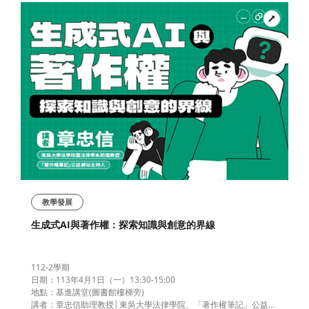
教學發展
生成式AI與著作權：探索知識與創意的界線
112-2學期
日期：113年4月1日（一）13:30-15:00
地點：基進講堂(圖書館樓梯旁)
講者：章忠信助理教授│東吳大學法律學院、「著作權筆記」公益網